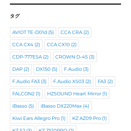
イ
ブ
タグ
AVIOT TE-D01d
(5)
CCA CRA
(2)
CCA CX4
(2)
CCA CX10
(2)
CDP-777ESA
(2)
CROWN D-45
(3)
DAP
(2)
DX150
(5)
F.Audio
(3)
F.Audio FA3
(3)
F.Audio XS03
(2)
FA3
(2)
FALCON2
(1)
HZSOUND Heart Mirror
(1)
iBasso
(5)
iBasso DX220Max
(4)
Kiwi Ears Allegro Pro
(1)
KZ AZ09 Pro
(1)
KZ S2
(3)
KZ ZS10PRO
(2)