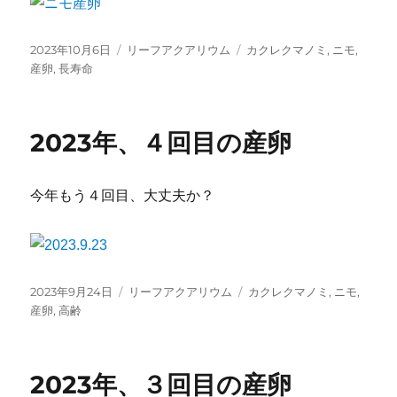
投
カ
タ
2023年10月6日
リーフアクアリウム
カクレクマノミ
,
ニモ
,
稿
テ
グ
産卵
,
長寿命
日:
ゴ
リ
ー
2023年、４回目の産卵
今年もう４回目、大丈夫か？
投
カ
タ
2023年9月24日
リーフアクアリウム
カクレクマノミ
,
ニモ
,
稿
テ
グ
産卵
,
高齢
日:
ゴ
リ
ー
2023年、３回目の産卵