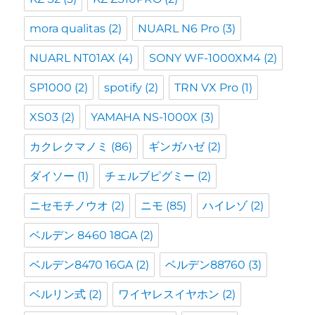
mora qualitas
(2)
NUARL N6 Pro
(3)
NUARL NT01AX
(4)
SONY WF-1000XM4
(2)
SP1000
(2)
spotify
(2)
TRN VX Pro
(1)
XS03
(2)
YAMAHA NS-1000X
(3)
カクレクマノミ
(86)
ギンガハゼ
(2)
ダイソー
(1)
チェルブピグミー
(2)
ニセモチノウオ
(2)
ニモ
(85)
ハイレゾ
(2)
ベルデン 8460 18GA
(2)
ベルデン8470 16GA
(2)
ベルデン88760
(3)
ベルリン式
(2)
ワイヤレスイヤホン
(2)