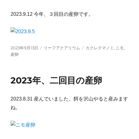
2023.9.12 今年、３回目の産卵です。
投
カ
タ
2023年9月13日
リーフアクアリウム
カクレクマノミ
,
ニモ
,
稿
テ
グ
産卵
日:
ゴ
リ
ー
2023年、二回目の産卵
2023.8.31 産んでいました。餌を沢山やると産みます
ね。