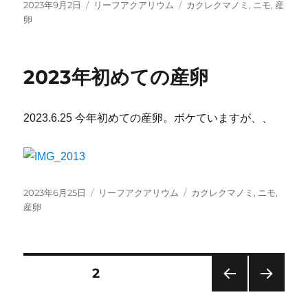
投
カ
タ
2023年9月2日
リーフアクアリウム
カクレクマノミ
,
ニモ
,
産
稿
テ
グ
卵
日:
ゴ
リ
ー
2023年初めての産卵
2023.6.25 今年初めての産卵。ボケていますが、、
投
カ
タ
2023年6月25日
リーフアクアリウム
カクレクマノミ
,
ニモ
,
稿
テ
グ
産卵
日:
ゴ
リ
ー
投
固定ページ
2
前の
次の
稿