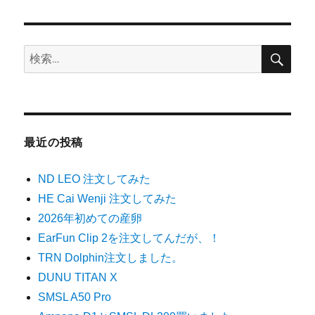
ペー
ペー
ジ
ジ
の
検
検
ペ
索
索:
ー
ジ
最近の投稿
送
ND LEO 注文してみた
り
HE Cai Wenji 注文してみた
2026年初めての産卵
EarFun Clip 2を注文してんだが、！
TRN Dolphin注文しました。
DUNU TITAN X
SMSL A50 Pro