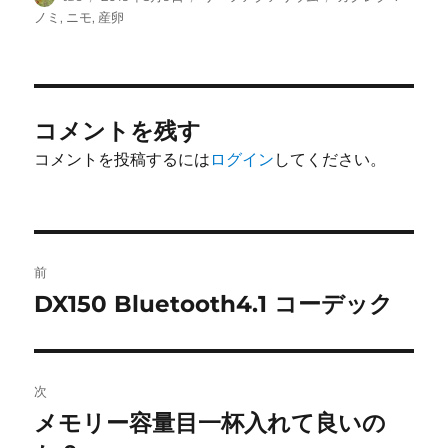
稿
稿
テ
グ
ノミ
,
ニモ
,
産卵
者
日:
ゴ
リ
ー
コメントを残す
コメントを投稿するには
ログイン
してください。
投
前
稿
DX150 Bluetooth4.1 コーデック
前
の
ナ
投
ビ
稿:
次
ゲ
メモリー容量目一杯入れて良いの
次