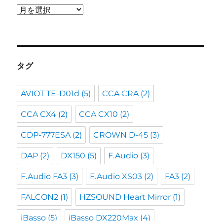
ア
ー
カ
イ
ブ
タグ
AVIOT TE-D01d
(5)
CCA CRA
(2)
CCA CX4
(2)
CCA CX10
(2)
CDP-777ESA
(2)
CROWN D-45
(3)
DAP
(2)
DX150
(5)
F.Audio
(3)
F.Audio FA3
(3)
F.Audio XS03
(2)
FA3
(2)
FALCON2
(1)
HZSOUND Heart Mirror
(1)
iBasso
(5)
iBasso DX220Max
(4)