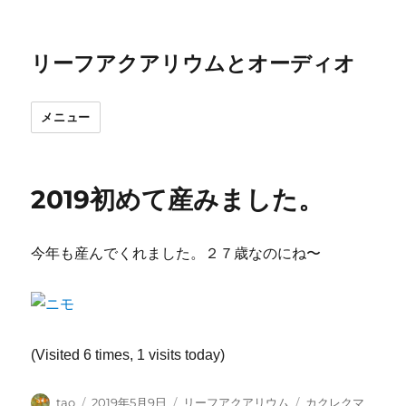
リーフアクアリウムとオーディオ
メニュー
2019初めて産みました。
今年も産んでくれました。２７歳なのにね〜
(Visited 6 times, 1 visits today)
投
投
カ
タ
tao
2019年5月9日
リーフアクアリウム
カクレクマ