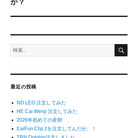
の
か？
ー
投
シ
稿:
ョ
ン
検
検
索
索:
最近の投稿
ND LEO 注文してみた
HE Cai Wenji 注文してみた
2026年初めての産卵
EarFun Clip 2を注文してんだが、！
TRN Dolphin注文しました。