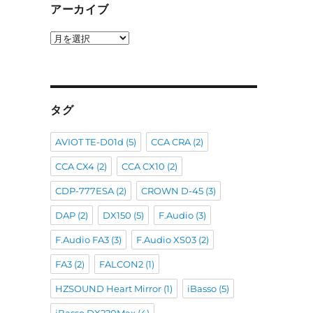
アーカイブ
ア
ー
カ
イ
ブ
タグ
AVIOT TE-D01d
(5)
CCA CRA
(2)
CCA CX4
(2)
CCA CX10
(2)
CDP-777ESA
(2)
CROWN D-45
(3)
DAP
(2)
DX150
(5)
F.Audio
(3)
F.Audio FA3
(3)
F.Audio XS03
(2)
FA3
(2)
FALCON2
(1)
HZSOUND Heart Mirror
(1)
iBasso
(5)