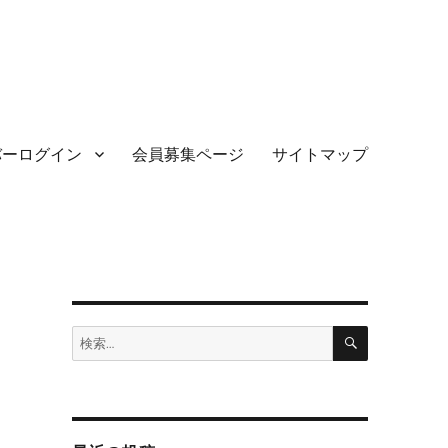
バーログイン
会員募集ページ
サイトマップ
検
検
索
索:
、