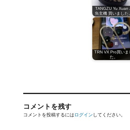
TANGZU Yu Xuan 
魚玄機 買いました
TRN VX Pro買い
た。
コメントを残す
コメントを投稿するには
ログイン
してください。