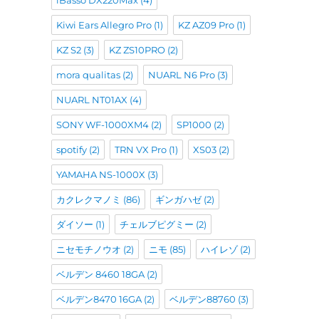
iBasso DX220Max
(4)
Kiwi Ears Allegro Pro
(1)
KZ AZ09 Pro
(1)
KZ S2
(3)
KZ ZS10PRO
(2)
mora qualitas
(2)
NUARL N6 Pro
(3)
NUARL NT01AX
(4)
SONY WF-1000XM4
(2)
SP1000
(2)
spotify
(2)
TRN VX Pro
(1)
XS03
(2)
YAMAHA NS-1000X
(3)
カクレクマノミ
(86)
ギンガハゼ
(2)
ダイソー
(1)
チェルブピグミー
(2)
ニセモチノウオ
(2)
ニモ
(85)
ハイレゾ
(2)
ベルデン 8460 18GA
(2)
ベルデン8470 16GA
(2)
ベルデン88760
(3)