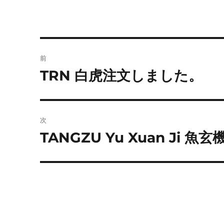
投
前
稿
TRN 白虎注文しました。
前
の
ナ
投
ビ
稿:
次
ゲ
TANGZU Yu Xuan Ji 
次
の
ー
投
シ
稿:
ョ
ン