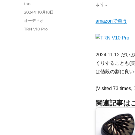
投
tao
ます。
稿
投
2024年10月18日
者
稿
カ
オーディオ
amazonで買う
日:
テ
タ
TRN V10 Pro
ゴ
グ
リ
ー
2024.11.1
くりすることも(
は値段の割に良い
(Visited 73 times, 
関連記事はこ