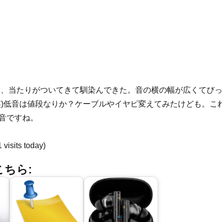
2 だいぶ、当たりがついてきて馴染んできた。音の横の幅が広くてび
笑)低音は値段なりか？ケーブルやイヤピ変えてみたけども。こ
音ですね。
1 visits today)
ちら: