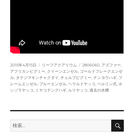
投
カ
タ
2015年4月15日
リーフアクアリウム
2806060
,
アズファー
,
稿
テ
グ
アフリカンピグミー
,
クイーンエンゼル
,
ゴールドフレークエンゼ
日:
ゴ
ル
,
タテジマキンチャクダイ
,
チェルブピグミー
,
ナンヨウハギ
,
フ
リ
レームエンゼル
,
ブルーエンゼル
,
ヘラルドヤッコ
,
ベルリン式
,
ホ
ー
シゾラヤッコ
,
ミヤコテングハギ
,
ルリヤッコ
,
過去の水槽
検
検
索
索: