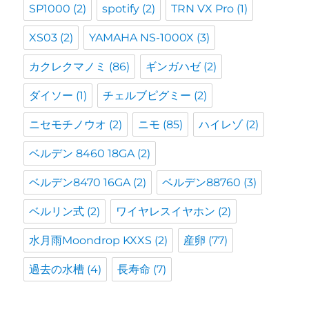
SP1000
(2)
spotify
(2)
TRN VX Pro
(1)
XS03
(2)
YAMAHA NS-1000X
(3)
カクレクマノミ
(86)
ギンガハゼ
(2)
ダイソー
(1)
チェルブピグミー
(2)
ニセモチノウオ
(2)
ニモ
(85)
ハイレゾ
(2)
ベルデン 8460 18GA
(2)
ベルデン8470 16GA
(2)
ベルデン88760
(3)
ベルリン式
(2)
ワイヤレスイヤホン
(2)
水月雨Moondrop KXXS
(2)
産卵
(77)
過去の水槽
(4)
長寿命
(7)