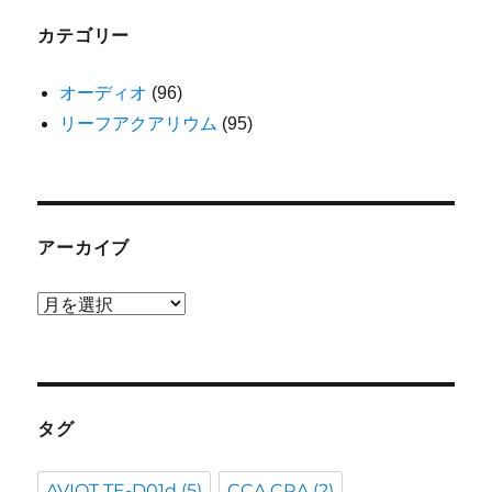
カテゴリー
オーディオ
(96)
リーフアクアリウム
(95)
アーカイブ
ア
ー
カ
イ
ブ
タグ
AVIOT TE-D01d
(5)
CCA CRA
(2)