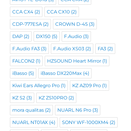
CCA CX4
(2)
CCA CX10
(2)
CDP-777ESA
(2)
CROWN D-45
(3)
DAP
(2)
DX150
(5)
F.Audio
(3)
F.Audio FA3
(3)
F.Audio XS03
(2)
FA3
(2)
FALCON2
(1)
HZSOUND Heart Mirror
(1)
iBasso
(5)
iBasso DX220Max
(4)
Kiwi Ears Allegro Pro
(1)
KZ AZ09 Pro
(1)
KZ S2
(3)
KZ ZS10PRO
(2)
mora qualitas
(2)
NUARL N6 Pro
(3)
NUARL NT01AX
(4)
SONY WF-1000XM4
(2)