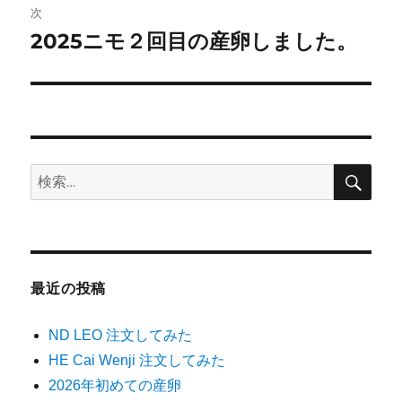
ビ
稿:
次
ゲ
2025ニモ２回目の産卵しました。
次
の
ー
投
シ
稿:
ョ
検
検
索
ン
索:
最近の投稿
ND LEO 注文してみた
HE Cai Wenji 注文してみた
2026年初めての産卵