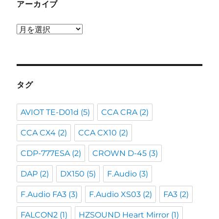
アーカイブ
ア
ー
カ
イ
ブ
タグ
AVIOT TE-D01d
(5)
CCA CRA
(2)
CCA CX4
(2)
CCA CX10
(2)
CDP-777ESA
(2)
CROWN D-45
(3)
DAP
(2)
DX150
(5)
F.Audio
(3)
F.Audio FA3
(3)
F.Audio XS03
(2)
FA3
(2)
FALCON2
(1)
HZSOUND Heart Mirror
(1)