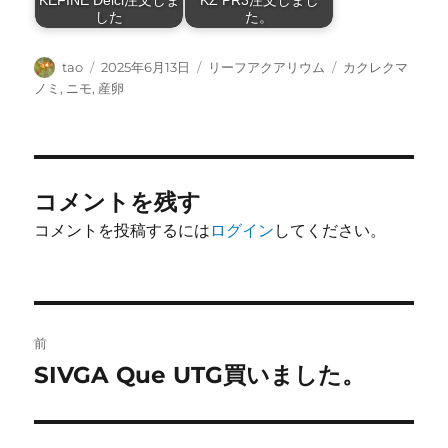
KEFINE Delci注文しま
KZ PR3注文しまし
した
た。
投
投
カ
タ
tao
2025年6月13日
リーフアクアリウム
カクレクマ
稿
稿
テ
グ
ノミ
,
ニモ
,
産卵
者
日:
ゴ
リ
ー
コメントを残す
コメントを投稿するには
ログイン
してください。
投
前
稿
SIVGA Que UTG買いました。
前
の
ナ
投