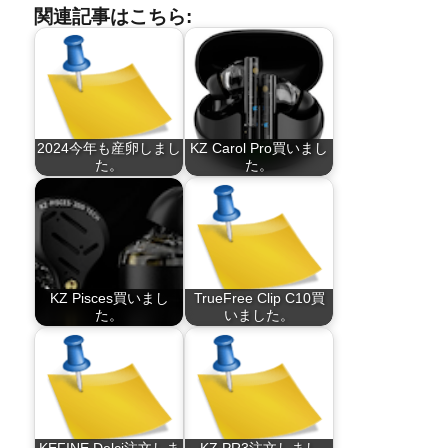
関連記事はこちら:
2024今年も産卵しまし
KZ Carol Pro買いまし
た。
た。
KZ Pisces買いまし
TrueFree Clip C10買
た。
いました。