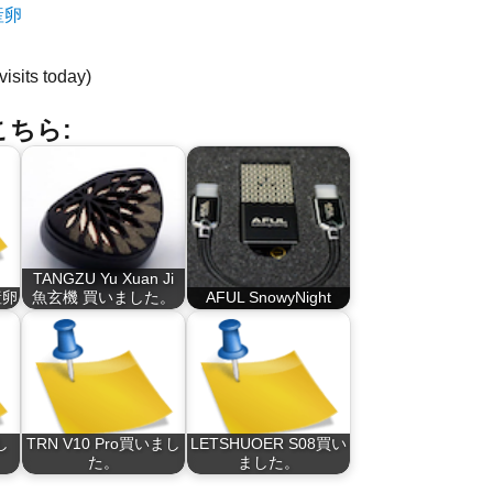
visits today)
ちら:
TANGZU Yu Xuan Ji
産卵
魚玄機 買いました。
AFUL SnowyNight
し
TRN V10 Pro買いまし
LETSHUOER S08買い
た。
ました。