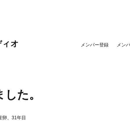
ディオ
メンバー登録
メン
ました。
年も産卵、31年目