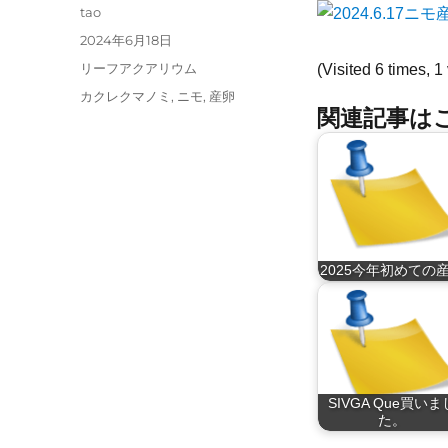
投
tao
稿
投
2024年6月18日
者
稿
カ
リーフアクアリウム
(Visited 6 times, 1 
日:
テ
タ
カクレクマノミ
,
ニモ
,
産卵
ゴ
関連記事はこ
グ
リ
ー
2025今年初めての
SIVGA Que買いま
た。