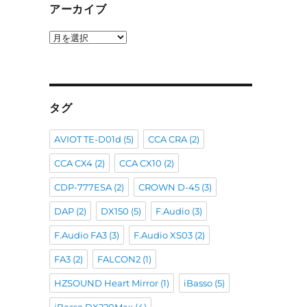
アーカイブ
ア
ー
カ
イ
ブ
タグ
AVIOT TE-D01d
(5)
CCA CRA
(2)
CCA CX4
(2)
CCA CX10
(2)
CDP-777ESA
(2)
CROWN D-45
(3)
DAP
(2)
DX150
(5)
F.Audio
(3)
F.Audio FA3
(3)
F.Audio XS03
(2)
FA3
(2)
FALCON2
(1)
HZSOUND Heart Mirror
(1)
iBasso
(5)