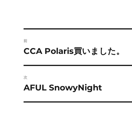
投
前
稿
CCA Polaris買いました。
前
の
ナ
投
ビ
稿:
次
ゲ
AFUL SnowyNight
次
の
ー
投
シ
稿:
ョ