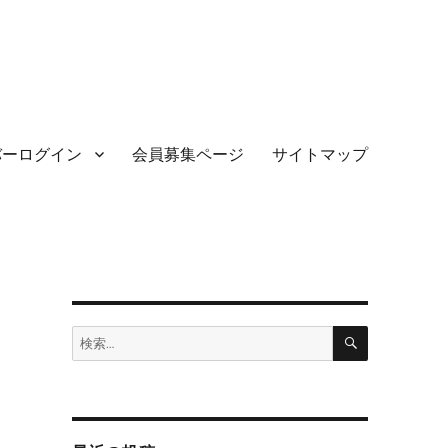
バーログイン
会員募集ページ
サイトマップ
検
検
索
索: