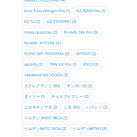
iBasso DX220Max
(4)
Kiwi Ears Allegro Pro
(1)
KZ AZ09 Pro
(1)
KZ S2
(3)
KZ ZS10PRO
(2)
mora qualitas
(2)
NUARL N6 Pro
(3)
NUARL NT01AX
(4)
SONY WF-1000XM4
(2)
SP1000
(2)
spotify
(2)
TRN VX Pro
(1)
XS03
(2)
YAMAHA NS-1000X
(3)
カクレクマノミ
(86)
ギンガハゼ
(2)
ダイソー
(1)
チェルブピグミー
(2)
ニセモチノウオ
(2)
ニモ
(85)
ハイレゾ
(2)
ベルデン 8460 18GA
(2)
ベルデン8470 16GA
(2)
ベルデン88760
(3)